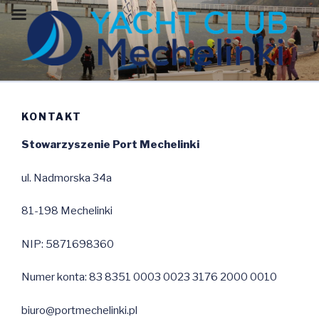
Przeskocz
do
treści
YACHT CLUB MECHELINKI
Zajmujemy się szkoleniem młodzieży, wypożyczaniem sprzętu
żeglarskiego oraz rejsami po zatoce.
KONTAKT
Stowarzyszenie Port Mechelinki
ul. Nadmorska 34a
81-198 Mechelinki
NIP: 5871698360
Numer konta: 83 8351 0003 0023 3176 2000 0010
biuro@portmechelinki.pl